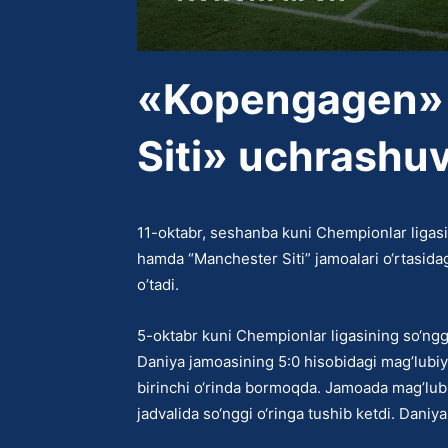
«Kopengagen» 
Siti» uchrashu
11-oktabr, seshanba kuni Chempionlar ligas
hamda “Manchester Siti” jamoalari o‘rtasidag
o’tadi.
5-oktabr kuni Chempionlar ligasining so‘ngg
Daniya jamoasining 5:0 hisobidagi mag’lubiya
birinchi o‘rinda bormoqda. Jamoada mag’lubiy
jadvalida so‘nggi o‘ringa tushib ketdi. Daniya