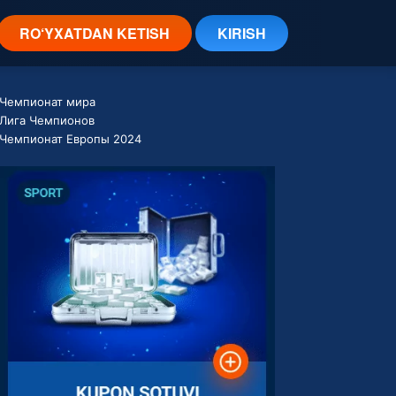
RO‘YXATDAN KETISH
KIRISH
Чемпионат мира
Лига Чемпионов
Чемпионат Европы 2024