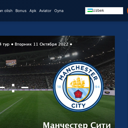
Uzbek
n olish
Bonus
Apk
Aviator
Oyna