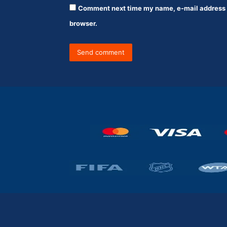
Comment next time my name, e-mail address a
browser.