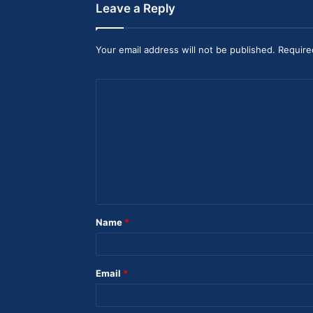
Leave a Reply
Your email address will not be published. Require
C
o
m
m
e
n
t
Name
*
Email
*