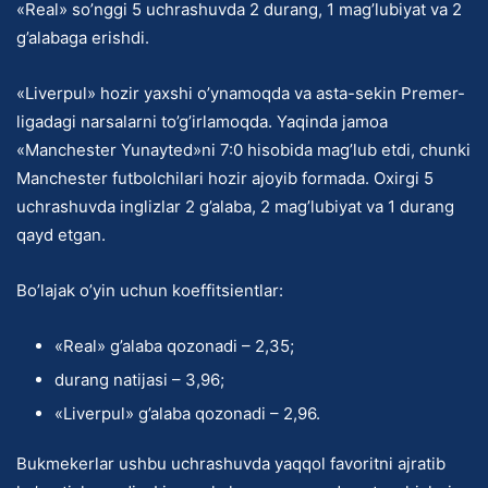
«Real» so’nggi 5 uchrashuvda 2 durang, 1 mag’lubiyat va 2
g’alabaga erishdi.
«Liverpul» hozir yaxshi o’ynamoqda va asta-sekin Premer-
ligadagi narsalarni to’g’irlamoqda. Yaqinda jamoa
«Manchester Yunayted»ni 7:0 hisobida mag’lub etdi, chunki
Manchester futbolchilari hozir ajoyib formada. Oxirgi 5
uchrashuvda inglizlar 2 g’alaba, 2 mag’lubiyat va 1 durang
qayd etgan.
Bo’lajak o’yin uchun koeffitsientlar:
«Real» g’alaba qozonadi – 2,35;
durang natijasi – 3,96;
«Liverpul» g’alaba qozonadi – 2,96.
Bukmekerlar ushbu uchrashuvda yaqqol favoritni ajratib