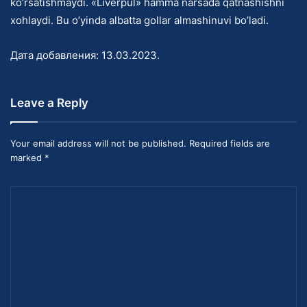
ko’rsatishmaydi. «Liverpul» hamma narsada qatnashishni
xohlaydi. Bu o’yinda albatta gollar almashinuvi bo’ladi.
Дата добавления:
13.03.2023
.
Leave a Reply
Your email address will not be published. Required fields are
marked *
C
o
m
m
e
n
t