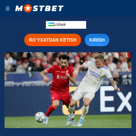
☰
Uzbek
RO‘YXATDAN KETISH
KIRISH