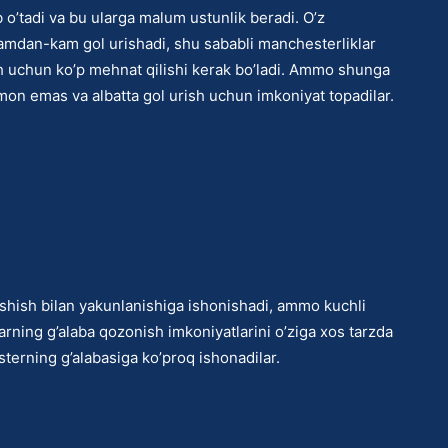
b o’tadi va bu ularga malum ustunlik beradi. O’z
mdan-kam gol urishadi, shu sababli manchesterliklar
sh uchun ko’p mehnat qilishi kerak bo’ladi. Ammo shunga
on emas va albatta gol urish uchun imkoniyat topadilar.
ashish bilan yakunlanishiga ishonishadi, ammo kuchli
alarning g’alaba qozonish imkoniyatlarini o’ziga xos tarzda
terning g’alabasiga ko’proq ishonadilar.