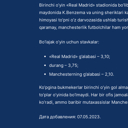
Birinchi o’yin «Real Madrid» stadionida bo’li
maydonida K.Benzema va uning sheriklari ka
himoyasi to’pni o’z darvozasida ushlab turi
qaramay, manchesterlik futbolchilar ham yom
Bo’lajak o’yin uchun stavkalar:
«Real Madrid» g’alabasi – 3,10;
durang – 3,75;
Manchesterning g’alabasi – 2,10.
Ko’pgina bukmekerlar birinchi o’yin gol alm
to’plar o’yinida bo’lmaydi. Har bir ofis jamo
ko’radi, ammo baribir mutaxassislar Manches
Дата добавления:
07.05.2023
.