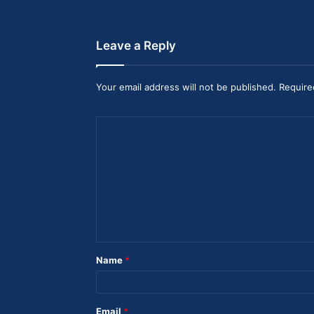
Leave a Reply
Your email address will not be published. Require
C
o
m
m
e
n
t
Name
*
Email
*