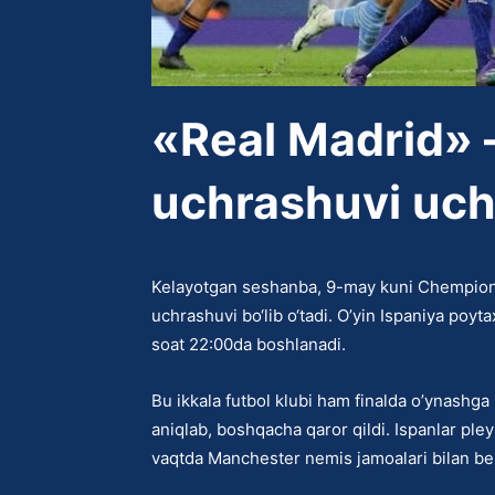
«Real Madrid» 
uchrashuvi uc
Kelayotgan seshanba, 9-may kuni Chempionlar
uchrashuvi bo‘lib o‘tadi. O’yin Ispaniya poyt
soat 22:00da boshlanadi.
Bu ikkala futbol klubi ham finalda o’ynashga
aniqlab, boshqacha qaror qildi. Ispanlar ple
vaqtda Manchester nemis jamoalari bilan be