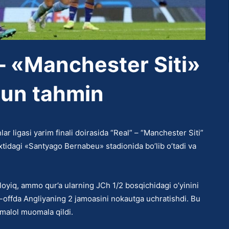
– «Manchester Siti»
hun tahmin
 ligasi yarim finali doirasida “Real” – “Manchester Siti”
axtidagi «Santyago Bernabeu» stadionida bo’lib o’tadi va
 loyiq, ammo qur’a ularning JCh 1/2 bosqichidagi o’yinini
y-offda Angliyaning 2 jamoasini nokautga uchratishdi. Bu
malol muomala qildi.