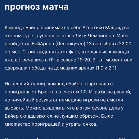
прогноз матча
Команда Байер принимает у себя Атлетико Мадрид во
втором туре группового этапа Лиги Чемпионов. Матч
пройдет на БайАрена (Леверкузен) 13 сентября в 22:00
по мск. Стоит выделить тот факт, что данные команды
уже встречались в ЛЧ в сезоне 19-20. В тот момент они
одержали победы на домашних аренах (1:0 и 2:1).
Нынешний турнир команда Байер стартовала с
проигрыша от Брюгге со счетом 1:0. Игра была равной,
но ничейный результат немецкие игроки не смогли
вырвать. Можно выделить, что в этом сезоне дела у
Байер складываются не лучшим образом. Было
множество проигрышей и утраты очков.