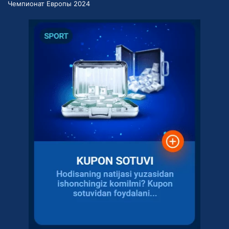
Чемпионат Европы 2024