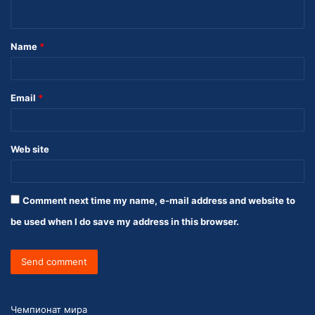
n
t
Name
*
Email
*
Web site
Comment next time my name, e-mail address and website to
be used when I do save my address in this browser.
Чемпионат мира