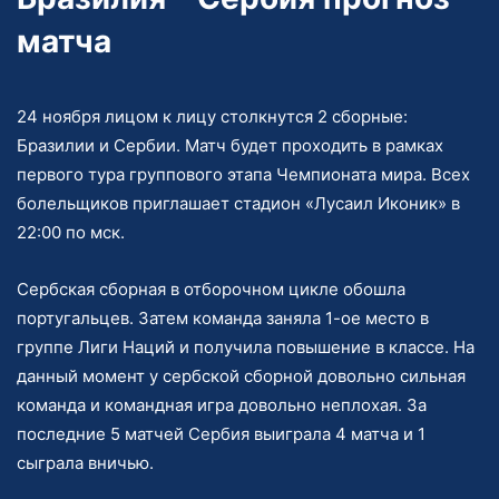
матча
24 ноября лицом к лицу столкнутся 2 сборные:
Бразилии и Сербии. Матч будет проходить в рамках
первого тура группового этапа Чемпионата мира. Всех
болельщиков приглашает стадион «Лусаил Иконик» в
22:00 по мск.
Сербская сборная в отборочном цикле обошла
португальцев. Затем команда заняла 1-ое место в
группе Лиги Наций и получила повышение в классе. На
данный момент у сербской сборной довольно сильная
команда и командная игра довольно неплохая. За
последние 5 матчей Сербия выиграла 4 матча и 1
сыграла вничью.