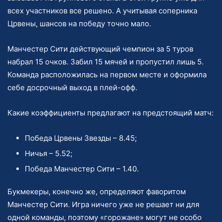
всех участников все решено. А учитывая соперника
Црвены, шансов на победу точно мало.
Манчестер Сити действующий чемпион за 5 туров
набрал 15 очков. Забил 15 мячей и пропустил лишь 5.
Команда расположилась на первом месте и оформила
себе досрочный выход в плей-офф.
Какие коэффициенты предлагают на предстоящий матч:
Победа Црвены Звезды – 8.45;
Ничья – 5.52;
Победа Манчестер Сити – 1.40.
Букмекеры, конечно же, определяют фаворитом
Манчестер Сити. Игра ничего уже не решает ни для
одной команды, поэтому «горожане» могут не особо