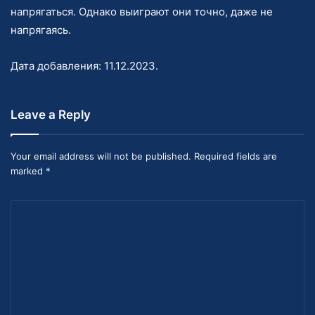
напрягаться. Однако выиграют они точно, даже не
напрягаясь.
Дата добавления:
11.12.2023
.
Leave a Reply
Your email address will not be published. Required fields are
marked *
C
o
m
m
e
n