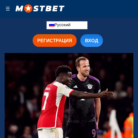
☰
Русский
РЕГИСТРАЦИЯ
ВХОД