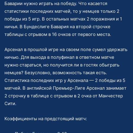
Баварии нужно играть на победу. Что касается
статистики последних матчей, то у немцев только 2
победы из 5 игр. В остальных матчах 2 поражения и 1
ничья. В Бундеслиге Бавария на второй строчке
таблицы с отрывом в 16 очков от первого места.
Арсенал в прошлой игре на своем поле сумел удержать
ничью. Для выхода в полуфинал в ответном матче
нужно стараться, но получится ли в гостях обыграть
немцев? Безусловно, возможность такая есть.
Статистика последних игр у Арсенала — 2 победы из 5
матчей. В английской Премьер-Лиге Арсенал занимает
2 строчку в таблице с отрывом в 2 очка от Манчестер
Сити.
Коэффициенты на предстоящий матч: