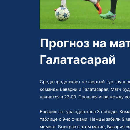
Прогноз на мат
Галатасарай
Среда продолжает четвертый тур группов
команды Баварии и Галатасарая. Матч бу
начнется в 23:00. Прошлая игра между ко
Бавария за тура одержала 3 победы. Ком
таблице с 9-ю очками. Немцы забили 9 мя
момент. Выиграв в этом матче, Бавария с