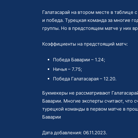
Галатасарай на втором месте в таблице с
и победа. Турецкая команда за многие г
группы. Но в предстоящем матче у них вр
Коэффициенты на предстоящий матч:
Победа Баварии – 1.24;
Ничья – 7.75;
Победа Галатасарая – 12.20.
Букмекеры не рассматривают Галатасарай
Баварии. Многие эксперты считают, что с
турецкой команды в первом матче в прош
Баварии
Дата добавления:
06.11.2023
.