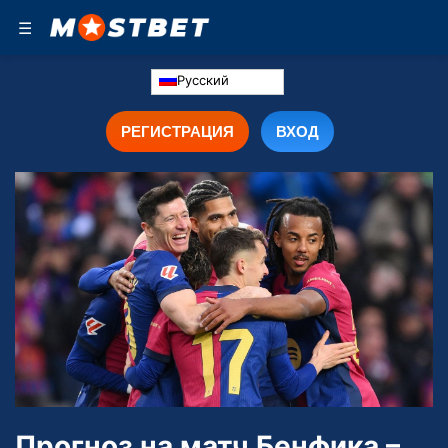
☰
Русский
РЕГИСТРАЦИЯ
ВХОД
Прогноз на матч Бенфика –