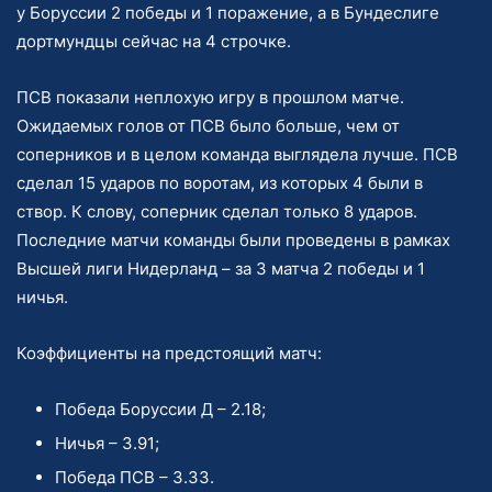
у Боруссии 2 победы и 1 поражение, а в Бундеслиге
дортмундцы сейчас на 4 строчке.
ПСВ показали неплохую игру в прошлом матче.
Ожидаемых голов от ПСВ было больше, чем от
соперников и в целом команда выглядела лучше. ПСВ
сделал 15 ударов по воротам, из которых 4 были в
створ. К слову, соперник сделал только 8 ударов.
Последние матчи команды были проведены в рамках
Высшей лиги Нидерланд – за 3 матча 2 победы и 1
ничья.
Коэффициенты на предстоящий матч:
Победа Боруссии Д – 2.18;
Ничья – 3.91;
Победа ПСВ – 3.33.