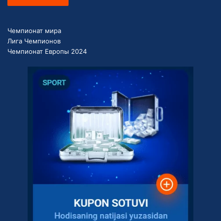
Чемпионат мира
Лига Чемпионов
Чемпионат Европы 2024