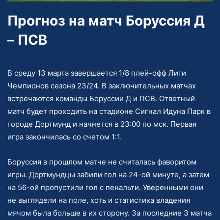
Прогноз на матч Боруссия Д
– ПСВ
В среду 13 марта завершается 1/8 плей-офф Лиги
Чемпионов сезона 23/24. В заключительных матчах
встречаются команды Боруссии Д и ПСВ. Ответный
матч будет проходить на стадионе Сигнал Идуна Парк в
городе Дортмунд и начнется в 23:00 по мск. Первая
игра закончилась со счетом 1:1.
Боруссия в прошлом матче не считалась фаворитом
игры. Дортмундцы забили гол на 24-ой минуте, а затем
на 56-ой пропустили гол с пенальти. Уверенными они
не выглядели на поле, хоть и статистика владения
мячом была больше в их сторону. За последние 3 матча