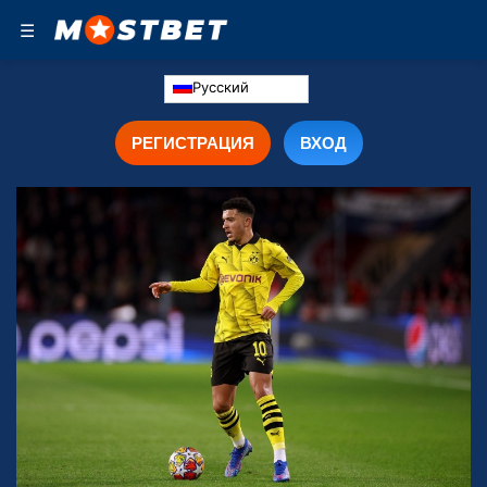
☰
Русский
РЕГИСТРАЦИЯ
ВХОД