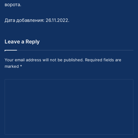
ворота.
Дата добавления:
26.11.2022
.
Leave a Reply
Your email address will not be published. Required fields are
marked *
C
o
m
m
e
n
t