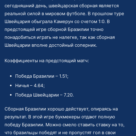
сегодняшний день, швейцарская сборная является
реальной силой в мировом футболе. В прошлом туре
Швейцария обыграла Камерун со счетом 1:0. В
предстоящей игре сборной Бразилии точно
понадобиться играть не налегке, так как сборная
Швейцарии вполне достойный соперник.
Коэффициенты на предстоящий матч:
Победа Бразилии – 1.51;
Ничья – 4.64;
Победа Швейцарии – 7.20.
Сборная Бразилии хорошо действует, опираясь на
результат. В этой игре букмекеры отдают полную
победу Бразилии. Можно смело ставить ставку на то,
что бразильцы победят и не пропустят гол в свои