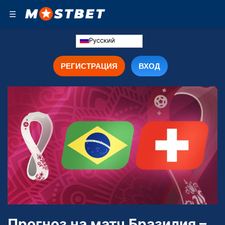
☰
Русский
РЕГИСТРАЦИЯ
ВХОД
Прогноз на матч Бразилия –