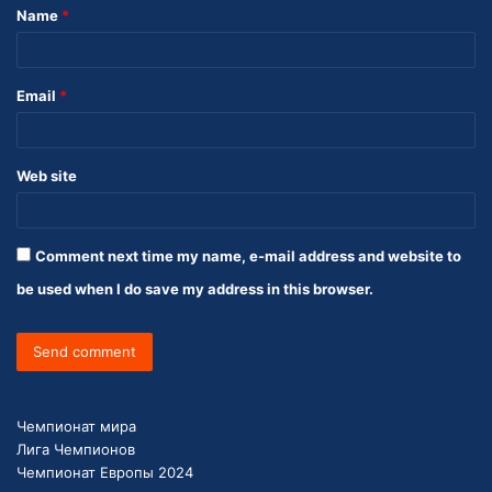
Name
*
Email
*
Web site
Comment next time my name, e-mail address and website to
be used when I do save my address in this browser.
Чемпионат мира
Лига Чемпионов
Чемпионат Европы 2024