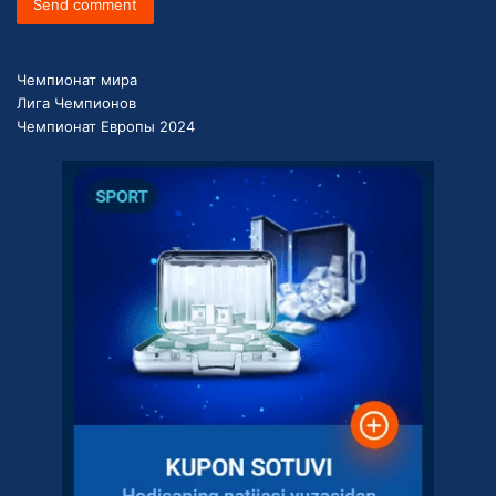
Чемпионат мира
Лига Чемпионов
Чемпионат Европы 2024