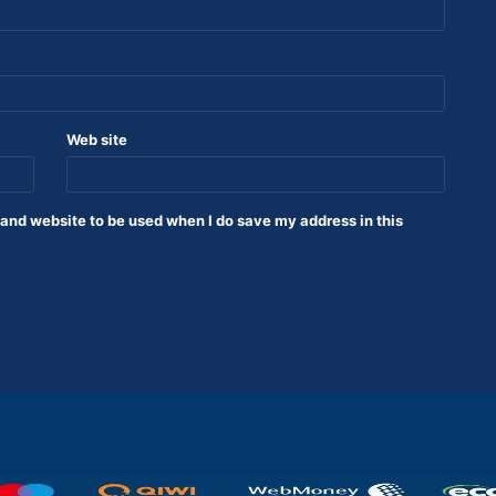
Web site
nd website to be used when I do save my address in this