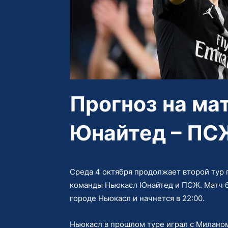
Прогноз на ма
Юнайтед – ПС
Среда 4 октября продолжает второй тур г
команды Ньюкасл Юнайтед и ПСЖ. Матч б
городе Ньюкасл и начнется в 22:00.
Ньюкасл в прошлом туре играл с Миланом 