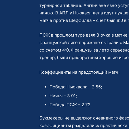
турнирной таблице. Англичане явно уступ
ничью. В АПЛ у Ньюкасл дела идут лучше
матче против Шеффилда – счет был 8:0 в 
ПСЖ в прошлом туре взял 3 очка в матче 
французской лиге парижане сыграли с М
со счетом 4:0. Французы за лето серьез
тренер, были приобретены хорошие игро
Коэффициенты на предстоящий матч:
Победа Ньюкасла – 2.55;
Ничья – 3.91;
Победа ПСЖ – 2.72.
Букмекеры не выделяют очевидного фавор
коэффициенты разделились практически 