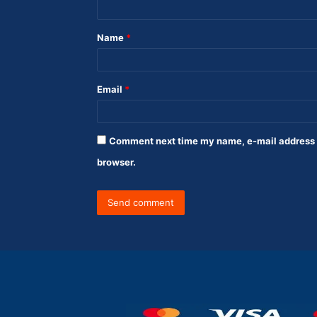
t
Name
*
Email
*
Comment next time my name, e-mail address a
browser.