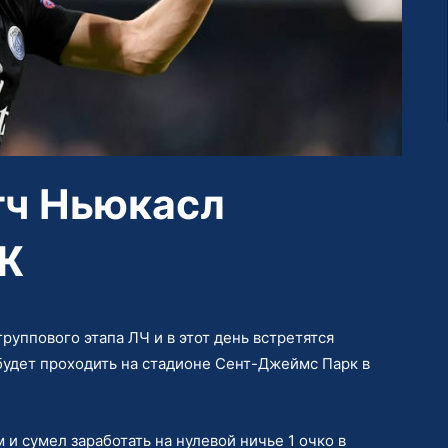
тч Ньюкасл
Ж
руппового этапа ЛЧ и в этот день встретятся
удет проходить на стадионе Сент-Джеймс Парк в
и сумел заработать на нулевой ничье 1 очко в