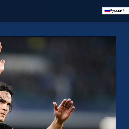
Русский