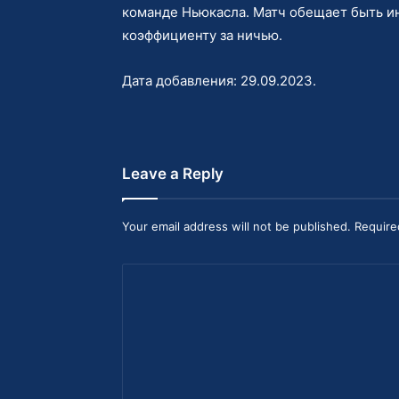
команде Ньюкасла. Матч обещает быть и
коэффициенту за ничью.
Дата добавления:
29.09.2023
.
Leave a Reply
Your email address will not be published. Require
C
o
m
m
e
n