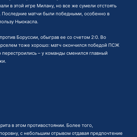
али в этой игре Милану, но все же сумели отстоять
. Последние матчи были победными, особенно в
пользу Ньюкасла.
против Боруссии, обыграв ее со счетом 2:0. Во
арселем тоже хорошо: матч окончился победой ПСЖ
но перестроились – у команды сменился главный
ки.
ита в этом противостоянии. Более того,
поровну, с небольшим отрывом отдавая предпочтение