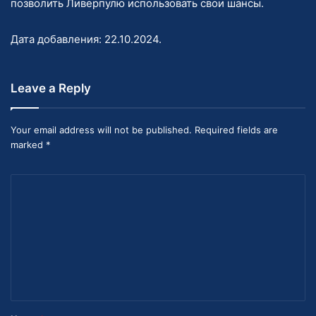
позволить Ливерпулю использовать свои шансы​.
Дата добавления:
22.10.2024
.
Leave a Reply
Your email address will not be published. Required fields are
marked *
C
o
m
m
e
n
t