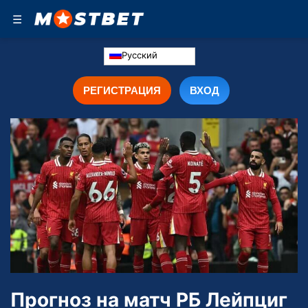
☰
Русский
РЕГИСТРАЦИЯ
ВХОД
Прогноз на матч РБ Лейпциг