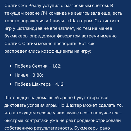
Селтик же Реалу уступил с разгромным счетом. В
текущем сезоне ЛЧ команда не выигрывала еще, есть
только поражения и 1 ничья с Шахтером. Статистика
игр у шотландцев не впечатляет, но тем не менее
букмекеры определяют фаворитом встречи именно
Селтик. С этим можно поспорить. Вот как
распределились коэффициенты на игру:
Побела Селтик – 1.82;
Ничья – 3.88;
Победа Шахтера – 4.12.
Шотландцы на домашней арене будут стараться
диктовать условия игры. Но Шахтер может сделать то,
что в текущем сезоне у них лучше всего получается –
быстрые контратаки уже не раз продемонстрировали
собственную результативность. Букмекеры рано