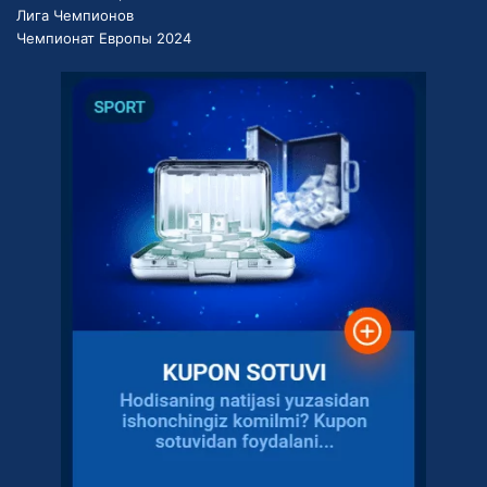
Лига Чемпионов
Чемпионат Европы 2024