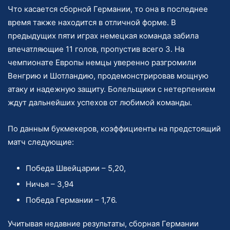
Что касается сборной Германии, то она в последнее
время также находится в отличной форме. В
предыдущих пяти играх немецкая команда забила
впечатляющие 11 голов, пропустив всего 3. На
чемпионате Европы немцы уверенно разгромили
Венгрию и Шотландию, продемонстрировав мощную
атаку и надежную защиту. Болельщики с нетерпением
ждут дальнейших успехов от любимой команды.
По данным букмекеров, коэффициенты на предстоящий
матч следующие:
Победа Швейцарии – 5,20,
Ничья – 3,94
Победа Германии – 1,76.
Учитывая недавние результаты, сборная Германии