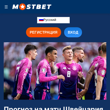
☰
Русский
РЕГИСТРАЦИЯ
ВХОД
Прогноз на матч Швейцария