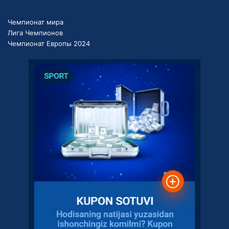
Чемпионат мира
Лига Чемпионов
Чемпионат Европы 2024