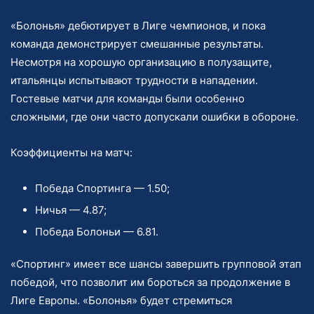
«Болонья» дебютирует в Лиге чемпионов, и пока
команда демонстрирует смешанные результаты.
Несмотря на хорошую организацию в полузащите,
итальянцы испытывают трудности в нападении.
Гостевые матчи для команды были особенно
сложными, где они часто допускали ошибки в обороне.
Коэффициенты на матч:
Победа Спортинга — 1.50;
Ничья — 4.87;
Победа Болоньи — 6.81.
«Спортинг» имеет все шансы завершить групповой этап
победой, что позволит им бороться за продолжение в
Лиге Европы. «Болонья» будет стремиться