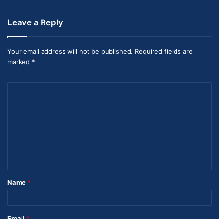
Leave a Reply
Your email address will not be published. Required fields are
marked *
C
o
m
m
e
n
t
Name
*
Email
*