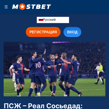
☰
Русский
РЕГИСТРАЦИЯ
ВХОД
ПСЖ – Реал Сосьедад: