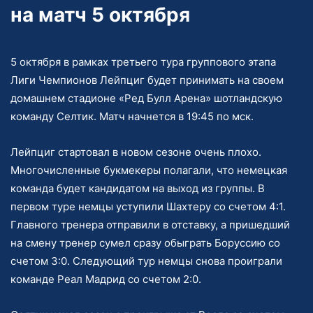
на матч 5 октября
5 октября в рамках третьего тура группового этапа
Лиги Чемпионов Лейпциг будет принимать на своем
домашнем стадионе «Ред Булл Арена» шотландскую
команду Селтик. Матч начнется в 19:45 по мск.
Лейпциг стартовал в новом сезоне очень плохо.
Многочисленные букмекеры полагали, что немецкая
команда будет кандидатом на выход из группы. В
первом туре немцы уступили Шахтеру со счетом 4:1.
Главного тренера отправили в отставку, а пришедший
на смену тренер сумел сразу обыграть Боруссию со
счетом 3:0. Следующий тур немцы снова проиграли
команде Реал Мадрид со счетом 2:0.