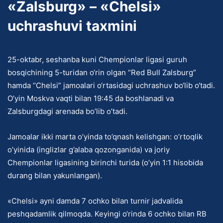
«Zalsburg» – «Chelsi»
uchrashuvi taxmini
25-oktabr, seshanba kuni Chempionlar ligasi guruh
bosqichining 5-turidan o‘rin olgan “Red Bull Zalsburg”
hamda “Chelsi” jamoalari o‘rtasidagi uchrashuv bo‘lib o‘tadi.
O’yin Moskva vaqti bilan 19:45 da boshlanadi va
Zalsburgdagi arenada bo’lib o’tadi.
Jamoalar ikki marta o’yinda to’qnash kelishgan: o’rtoqlik
o’yinida (inglizlar g’alaba qozonganida) va joriy
Chempionlar ligasining birinchi turida (o’yin 1:1 hisobida
durang bilan yakunlangan).
«Chelsi» ayni damda 7 ochko bilan turnir jadvalida
peshqadamlik qilmoqda. Keyingi o‘rinda 6 ochko bilan RB