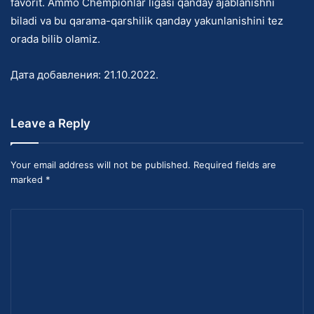
favorit. Ammo Chempionlar ligasi qanday ajablanishni
biladi va bu qarama-qarshilik qanday yakunlanishini tez
orada bilib olamiz.
Дата добавления:
21.10.2022
.
Leave a Reply
Your email address will not be published. Required fields are
marked *
C
o
m
m
e
n