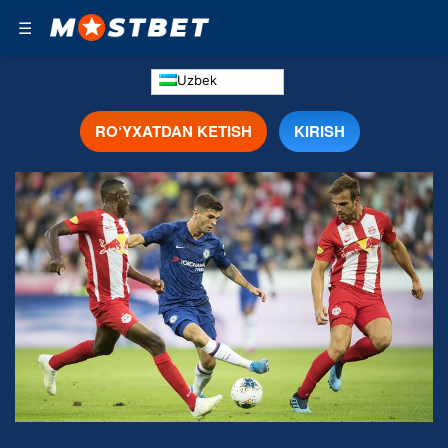
☰
Uzbek
RO‘YXATDAN KETISH
KIRISH