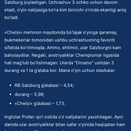
Salzburg joylashgan. Uchrashuv 3 ochko uchun davom
etadi, o’yin natijasiga ko’ra kim birinchi o’rinda ekanligi aniq
bo’ladi.
«Chelsi» mehmon maydonida bo’lajak o’yinga qaramay,
bukmekerlar tomonidan ushbu uchrashuvning favoriti
sifatida ko’rilmoqda. Ammo, ehtimol, ular Salzburgni kam
baholaydilar. Negaki, avstriyaliklar Chempionlar ligasida
hali mag’lub bo’lishmagan. Ularda “Dinamo” ustidan 3
durang va 1 ta g‘alaba bor. Mana o’yin uchun stavkalar:
RB Salzburg g’alabasi – 4,54;
durang – 3,98;
«Chelsi» g’alabasi – 1,73.
Inglizlar Potter qo’l ostida o’z natijalarini yaxshilagan. Ayni
damda ular avstriyaliklar bilan safar o’yinida haqiqatan ham