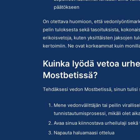
päätökseen
On otettava huomioon, että vedonlyöntimarkk
pelin tuloksesta sekä tasoituksista, kokonai
erikoisvetoja, kuten yksittäisten jaksojen tu
kertoimiin. Ne ovat korkeammat kuin monilla k
Kuinka lyödä vetoa urhe
Mostbetissä?
Tehdäksesi vedon Mostbetissä, sinun tulisi 
Mene vedonvälittäjän tai peilin virallise
tunnistautumisprosessi, mikäli olet aik
Avaa sinua kiinnostava urheilulaji sekä
Napauta haluamaasi ottelua