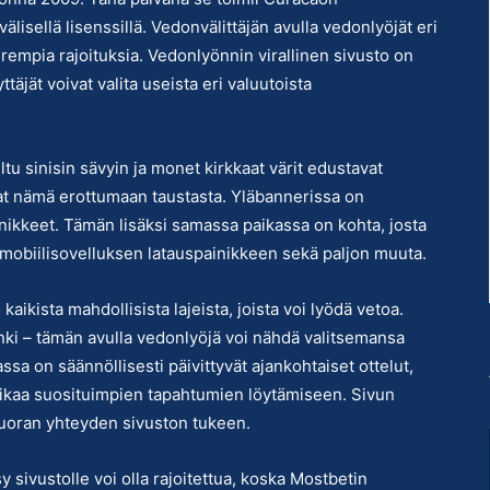
isellä lisenssillä. Vedonvälittäjän avulla vedonlyöjät eri
rempia rajoituksia. Vedonlyönnin virallinen sivusto on
yttäjät voivat valita useista eri valuutoista
tu sinisin sävyin ja monet kirkkaat värit edustavat
vat nämä erottumaan taustasta. Yläbannerissa on
ainikkeet. Tämän lisäksi samassa paikassa on kohta, josta
n, mobiilisovelluksen latauspainikkeen sekä paljon muuta.
ikista mahdollisista lajeista, joista voi lyödä vetoa.
nki – tämän avulla vedonlyöjä voi nähdä valitsemansa
sa on säännöllisesti päivittyvät ajankohtaiset ottelut,
ä aikaa suosituimpien tapahtumien löytämiseen. Sivun
 suoran yhteyden sivuston tukeen.
 sivustolle voi olla rajoitettua, koska Mostbetin