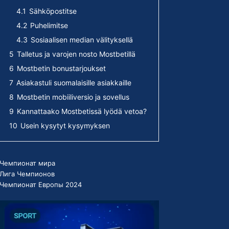
4.1
Sähköpostitse
4.2
Puhelimitse
4.3
Sosiaalisen median välityksellä
5
Talletus ja varojen nosto Mostbetillä
6
Mostbetin bonustarjoukset
7
Asiakastuli suomalaisille asiakkaille
8
Mostbetin mobiiliversio ja sovellus
9
Kannattaako Mostbetissä lyödä vetoa?
10
Usein kysytyt kysymyksen
Чемпионат мира
Лига Чемпионов
Чемпионат Европы 2024