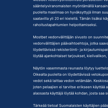
sääntelyviranomaisten myöntämällä kansainväl
puolelta maailmaa on hyväksyttyjä ilman suu
saatavilla yli 20 eri kielellä. Tämän lisäksi kä
rahoitustapahtumien helpottamiseksi.
Mostbet vedonvälittäjän sivusto on suunnitel
vedonvälittäjien päävaihtoehtoja, jotka saa
löydettävissä rekisteröinti- ja kirjautumisp
löytää ajankohtaiset tarjoukset, kielivaliko
Näytön vasemmasta reunasta löytyy luettelo ka
Oikealta puolelta on löydettävissä vetokupo
vedot sekä laittaa vedon vetämään. Keskiosas
joten pelaajien ei tarvitse erikseen käyttä
alaosasta käyttäjä löytää kohdan, josta saa
Tärkeää tietoa! Suomalaisten käyttäjien pääsy