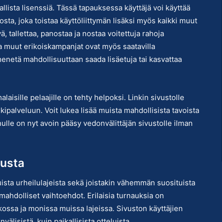
ikallista lisenssiä. Tässä tapauksessa käyttäjä voi käyttää
sta, joka toistaa käyttöliittymän lisäksi myös kaikki muut
yä, tallettaa, panostaa ja nostaa voitettuja rahoja
ja muut erikoiskampanjat ovat myös saatavilla
 menetä mahdollisuuttaan saada lisäetuja tai kasvattaa
isille pelaajille on tehty helpoksi. Linkin sivustolle
kipalveluun. Voit lukea lisää muista mahdollisista tavoista
inulle on nyt avoin pääsy vedonvälittäjän sivustolle ilman
lusta
uista urheilulajeista sekä joistakin vähemmän suosituista
mahdolliset vaihtoehdot. Erilaisia turnauksia on
iekossa ja monissa muissa lajeissa. Sivuston käyttäjien
välisistä, kuin paikallisista otteluista.