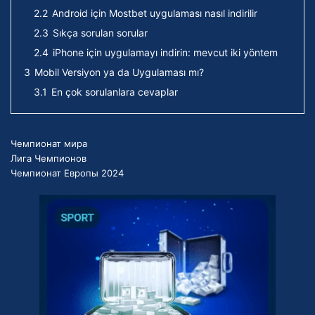
2.2
Android için Mostbet uygulaması nasıl indirilir
2.3
Sıkça sorulan sorular
2.4
iPhone için uygulamayı indirin: mevcut iki yöntem
3
Mobil Versiyon ya da Uygulaması mı?
3.1
En çok sorulanlara cevaplar
Чемпионат мира
Лига Чемпионов
Чемпионат Европы 2024