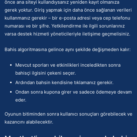
önce ana siteyi kullandıysanız yeniden kayıt olmanıza
gerek yoktur. Giriş yapmak için daha önce sağlanan verileri
kullanmanız gerekir – bir e-posta adresi veya cep telefonu
numarası ve bir şifre. Yetkilendirme ile ilgili sorunlarınız
varsa destek hizmeti yöneticileriyle iletişime geçmelisiniz.
Bahis algoritmasına gelince aynı şekilde değişmeden kalır:
Mevcut sporları ve etkinlikleri inceledikten sonra
bahisçi ilgisini çekeni seçer.
Ardından bahsin kendisine tıklamanız gerekir.
Ondan sonra kupona girer ve sadece ödemeye devam
eder.
Oyunun bitiminden sonra kullanıcı sonuçları görebilecek ve
kazancını alabilecektir.