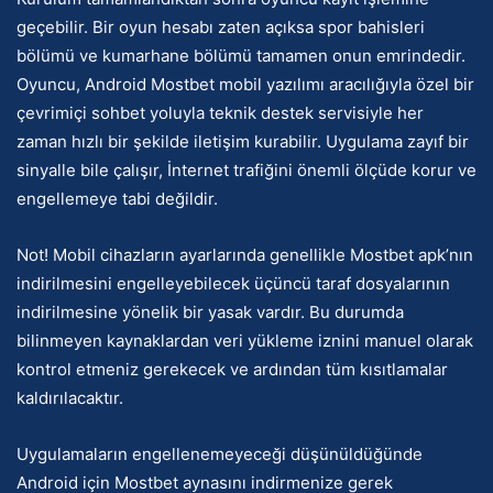
geçebilir. Bir oyun hesabı zaten açıksa spor bahisleri
bölümü ve kumarhane bölümü tamamen onun emrindedir.
Oyuncu, Android Mostbet mobil yazılımı aracılığıyla özel bir
çevrimiçi sohbet yoluyla teknik destek servisiyle her
zaman hızlı bir şekilde iletişim kurabilir. Uygulama zayıf bir
sinyalle bile çalışır, İnternet trafiğini önemli ölçüde korur ve
engellemeye tabi değildir.
Not! Mobil cihazların ayarlarında genellikle Mostbet apk’nın
indirilmesini engelleyebilecek üçüncü taraf dosyalarının
indirilmesine yönelik bir yasak vardır. Bu durumda
bilinmeyen kaynaklardan veri yükleme iznini manuel olarak
kontrol etmeniz gerekecek ve ardından tüm kısıtlamalar
kaldırılacaktır.
Uygulamaların engellenemeyeceği düşünüldüğünde
Android için Mostbet aynasını indirmenize gerek