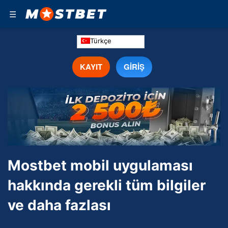
☰
Türkçe
KAYIT
GİRİŞ
Mostbet mobil uygulaması
hakkında gerekli tüm bilgiler
ve daha fazlası