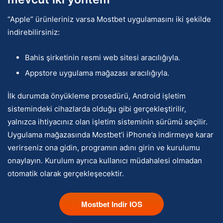
“Apple” ürünleriniz varsa Mostbet uygulamasını iki şekilde
indirebilirsiniz:
Bahis şirketinin resmi web sitesi aracılığıyla.
Appstore uygulama mağazası aracılığıyla.
İlk durumda önyükleme prosedürü, Android işletim
sistemindeki cihazlarda olduğu gibi gerçekleştirilir,
yalnızca ihtiyacınız olan işletim sisteminin sürümü seçilir.
Uygulama mağazasında Mostbet’i iPhone’a indirmeye karar
verirseniz ona gidin, programın adını girin ve kurulumu
onaylayın. Kurulum ayrıca kullanıcı müdahalesi olmadan
otomatik olarak gerçekleşecektir.
Mostbet Indir IOS