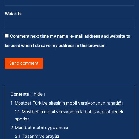
Web site
Comment next time my name, e-mail address and website to
be used when I do save my address in this browser.
hide
Contents
1
Mostbet Türkiye sitesinin mobil versiyonunun rahatlığı
1.1
Mostbet’in mobil versiyonunda bahis yapılabilecek
sporlar
2
Mostbet mobil uygulaması
2.1
Tasarım ve arayüz