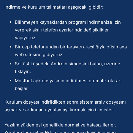
İndirme ve kurulum talimatları aşağıdaki gibidir:
Bilinmeyen kaynaklardan program indirmenize izin
vererek akıllı telefon ayarlarında değişiklikler
yapıyoruz.
Bir cep telefonundan bir tarayıcı aracılığıyla ofisin ana
web sitesine gidiyoruz.
Sol üst köşedeki Android simgesini bulun, üzerine
tıklayın.
Mostbet apk dosyasının indirilmesi otomatik olarak
başlar.
Kurulum dosyası indirildikten sonra sistem arşiv dosyasını
açmak ve ardından uygulamayı kurmak için izin ister.
Yazılım yüklemesi genellikle normal ve hatasız ilerler.
Kurulum tamamlandıktan sonra oyuncu kayıt işlemine