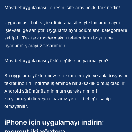
Mostbet uygulaması ile resmi site arasındaki fark nedir?
Uygulaması, bahis şirketinin ana sitesiyle tamamen aynı
işlevselliğe sahiptir. Uygulama aynı bölümlere, kategorilere
sahiptir. Tek fark modern akıllı telefonların boyutuna
uyarlanmış arayüz tasarımıdır.
Mostbet uygulaması yüklü değilse ne yapmalıyım?
Bu uygulama yüklenmezse tekrar deneyin ve apk dosyasını
tekrar indirin. İndirme işleminde bir aksaklık olmuş olabilir.
Android sürümünüz minimum gereksinimleri
karşılamayabilir veya cihazınız yeterli belleğe sahip
olmayabilir.
iPhone için uygulamayı indirin:
mevcut iki yöntem