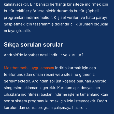
kalmayacaktır. Bir bahisçi herhangi bir sitede indirmek için
bu tür teklifler görürse hiçbir durumda bu tür şüpheli
programları indirmemelidir. Kişisel verileri ve hatta parayı
gasp etmek için tasarlanmış dolandırıcılık ürünleri oldukları
ortaya çıkabilir.
Sıkça sorulan sorular
Android’de Mostbet nasıl indirilir ve kurulur?
Mostbet mobil uygulamasını
indirip kurmak için cep
telefonunuzdan ofisin resmi web sitesine gitmeniz
gerekmektedir. Ardından sol üst köşede bulunan Android
simgesine tıklamanız gerekir. Kurulum apk dosyasının
cihazlara indirilmesi başlar. İndirme işlemi tamamlandıktan
sonra sistem programı kurmak için izin isteyecektir. Doğru
kurulumdan sonra program çalışmaya hazırdır.