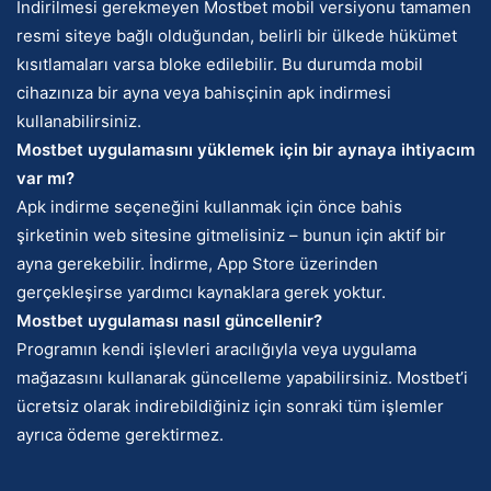
İndirilmesi gerekmeyen Mostbet mobil versiyonu tamamen
resmi siteye bağlı olduğundan, belirli bir ülkede hükümet
kısıtlamaları varsa bloke edilebilir. Bu durumda mobil
cihazınıza bir ayna veya bahisçinin apk indirmesi
kullanabilirsiniz.
Mostbet uygulamasını yüklemek için bir aynaya ihtiyacım
var mı?
Apk indirme seçeneğini kullanmak için önce bahis
şirketinin web sitesine gitmelisiniz – bunun için aktif bir
ayna gerekebilir. İndirme, App Store üzerinden
gerçekleşirse yardımcı kaynaklara gerek yoktur.
Mostbet uygulaması nasıl güncellenir?
Programın kendi işlevleri aracılığıyla veya uygulama
mağazasını kullanarak güncelleme yapabilirsiniz. Mostbet’i
ücretsiz olarak indirebildiğiniz için sonraki tüm işlemler
ayrıca ödeme gerektirmez.