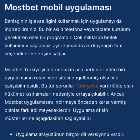
Mostbet mobil uygulaması
Bahisçinin işlevselliğini kullanmak için uygulamayı da
indirebilirsiniz. Bu bir akıllı telefona veya tablete kurulum
gerektiren özel bir programdır. Çok miktarda bellek
kullanımını sağlamaz, aynı zamanda ana kaynağın tüm
seçeneklerine erişim sağlar.
Mostbet Türkiye’yi indirmenizin ana nedenlerinden biri
uygulamanın resmi web sitesi engellenmiş olsa bile
çalışabilmesidir. Bu tür sorunlar
Türkiye’de
yürürlükte olan
hükümet kısıtlamaları nedeniyle ortaya çıkabilir. Ancak
Mostbet uygulamasını indirmeye önceden karar vermiş
olanlar fark edilmeyeceklerdir. Uygulama ofisin
müşterilerine aşağıdakileri sağlayabilir:
Uygulama arayüzünün birçok dil versiyonu vardır.