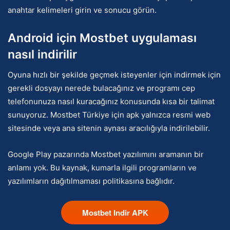
anahtar kelimeleri girin ve sonucu görün.
Android için Mostbet uygulaması
nasıl indirilir
Oyuna hızlı bir şekilde geçmek isteyenler için indirmek için
gerekli dosyayı nerede bulacağınız ve programı cep
telefonunuza nasıl kuracağınız konusunda kısa bir talimat
sunuyoruz. Mostbet Türkiye için apk yalnızca resmi web
sitesinde veya ana sitenin aynası aracılığıyla indirilebilir.
Google Play pazarında Mostbet yazılımını aramanın bir
anlamı yok. Bu kaynak, kumarla ilgili programların ve
yazılımların dağıtılmaması politikasına bağlıdır.
Mostbet Indir APK