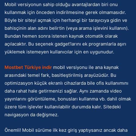
Mobil versiyonun sahip olduğu avantajlardan biri onu
kullanmak için önceden indirilmesine gerek olmamasıdır.
Böyle bir siteyi açmak için herhangi bir tarayıcıya gidin ve
bahisçinin alan adını belirtin (veya arama işlevini kullanın).
Bundan hemen sonra istenen kaynak otomatik olarak
açılacaktır. Bu seçenek gadget’larını ek programlarla aşırı
yüklemek istemeyen kullanıcılar için en uygunudur.
Mostbet Türkiye indir
mobil versiyonu ile ana kaynak
arasındaki temel fark, basitleştirilmiş arayüzüdür. Bu
optimizasyon küçük ekranlı cihazlarda bile ofis kullanımını
daha rahat hale getirmenizi sağlar. Aynı zamanda video
yayınlarını görüntüleme, bonusları kullanma vb. dahil olmak
üzere tüm işlevler kullanılabilir durumda kalır. Sitedeki
navigasyon da değişmez.
Önemli! Mobil sürüme ilk kez giriş yaptıysanız ancak daha